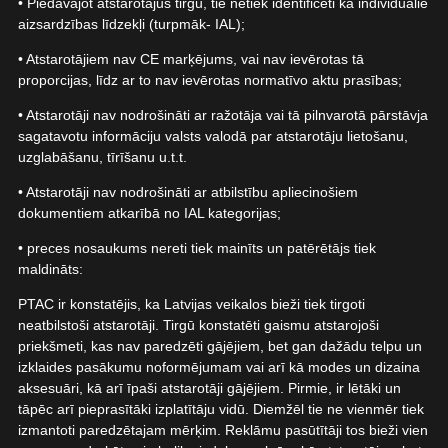
• Piedāvājot atstarotājus tirgū, tie netiek identificēti kā individuālie
aizsardzības līdzekļi (turpmāk- IAL);
• Atstarotājiem nav CE marķējums, vai nav ievērotas tā
proporcijas, līdz ar to nav ievērotas normatīvo aktu prasības;
• Atstarotāji nav nodrošināti ar ražotāja vai tā pilnvarotā pārstāvja
sagatavotu informāciju valsts valodā par atstarotāju lietošanu,
uzglabāšanu, tīrīšanu u.t.t.
• Atstarotāji nav nodrošināti ar atbilstību apliecinošiem
dokumentiem atkarībā no IAL kategorijas;
• preces nosaukums nereti tiek mainīts un patērētājs tiek
maldināts:
PTAC ir konstatējis, ka Latvijas veikalos bieži tiek tirgoti
neatbilstoši atstarotāji. Tirgū konstatēti gaismu atstarojoši
priekšmeti, kas nav paredzēti gājējiem, bet gan dažādu telpu un
izklaides pasākumu noformējumam vai arī kā modes un dizaina
aksesuāri, kā arī īpaši atstarotāji gājējiem. Pirmie, ir lētāki un
tāpēc arī pieprasītāki izplatītāju vidū. Diemžēl tie ne vienmēr tiek
izmantoti paredzētajam mērķim. Reklāmu pasūtītāji tos bieži vien