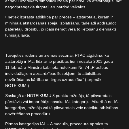
ar savu uzdrukāto simboliku izdala par brīvu kā atstarotājus, bet
negodprātīgākie tirgotāji arī pārdod veikalos.
• netiek izprasta atbildība par preces – atstarotāja, kuram ir
minimāla atstarošanas spēja, izplatīšanu, tādējādi apdraudot
patērētāju drošību, jo īpaši ņemot vērā to lietošanu diennakts
tumšajā laikā.
Tuvojoties rudens un ziemas sezonai, PTAC atgādina, ka
atstarotāji ir IAL, līdz ar to prasības tiem nosaka 2003.gada
11.februāra Ministru kabineta noteikumi Nr. 74 „Prasības
individuālajiem aizsardzības līdzekļiem, to atbilstības
novērtēšanas kārtība un tirgus uzraudzība” (turpmāk –
NOTEIKUMI).
Saskaņā ar NOTEIKUMU 8.punktu ražotājs, tā pilnvarotais
pārstāvis vai importētājs nosaka IAL kategoriju. Atkarībā no IAL
kategorijas, ražotājs vai tā pilnvarotais veic noteiktu atbilstības
novērtēšanas procedūru.
Pirmās kategorijas IAL – A modulis, procedūra aprakstīta