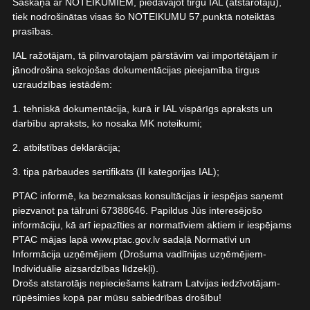
Saskaņā ar NOTEIKUMIEM, piedāvājot tirgū IAL (atstarotāju),
tiek nodrošinātas visas šo NOTEIKUMU 57.punktā noteiktās
prasības.
IAL ražotājam, tā pilnvarotajam pārstāvim vai importētājam ir
jānodrošina sekojošas dokumentācijas pieejamība tirgus
uzraudzības iestādēm:
1. tehniskā dokumentācija, kurā ir IAL vispārīgs apraksts un
darbību apraksts, ko nosaka MK noteikumi;
2. atbilstības deklarācija;
3. tipa pārbaudes sertifikāts (II kategorijas IAL);
PTAC informē, ka bezmaksas konsultācijas ir iespējas saņemt
piezvanot pa tālruni 67388646. Papildus Jūs interesējošo
informāciju, kā arī iepazīties ar normatīviem aktiem ir iespējams
PTAC mājas lapā www.ptac.gov.lv sadaļā Normatīvi un
Informācija uzņēmējiem (Drošuma vadlīnijas uzņēmējiem-
Individuālie aizsardzības līdzekļi).
Drošs atstarotājs nepieciešams katram Latvijas iedzīvotājam-
rūpēsimies kopā par mūsu sabiedrības drošību!