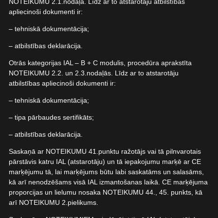
NOTEIKUMU 2.1.nodaļā. Līdz ar to atstarotāju atbilstības
apliecinoši dokumenti ir:
– tehniskā dokumentācija;
– atbilstības deklarācija.
Otrās kategorijas IAL – B + C modulis, procedūra aprakstīta
NOTEIKUMU 2.2. un 2.3.nodaļās. Līdz ar to atstarotāju
atbilstības apliecinoši dokumenti ir:
– tehniskā dokumentācija;
– tipa pārbaudes sertifikāts;
– atbilstības deklarācija.
Saskaņā ar NOTEIKUMU 41.punktu ražotājs vai tā pilnvarotais
pārstāvis katru IAL (atstarotāju) un tā iepakojumu marķē ar CE
marķējumu tā, lai marķējums būtu labi saskatāms un salasāms,
kā arī nenodzēšams visā IAL izmantošanas laikā. CE marķējuma
proporcijas un lielumu nosaka NOTEIKUMU 44., 45. punkts, kā
arī NOTEIKUMU 2.pielikums.